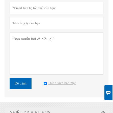
Chính sách bảo mật
Đệ trình

NHIỀU DỊCH VỤ HƠN