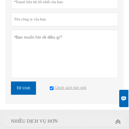
Chính sách bảo mật
Đệ trình

NHIỀU DỊCH VỤ HƠN