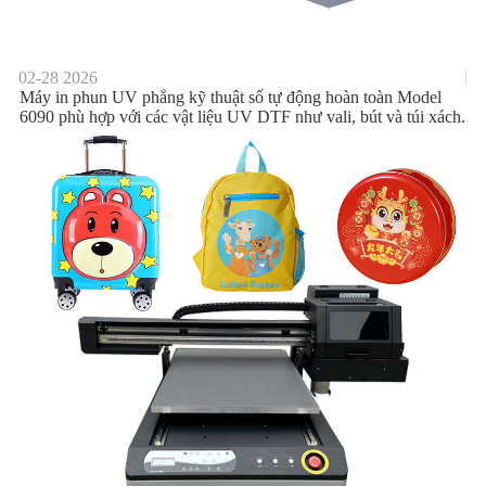
02-28
2026
Máy in phun UV phẳng kỹ thuật số tự động hoàn toàn Model
6090 phù hợp với các vật liệu UV DTF như vali, bút và túi xách.