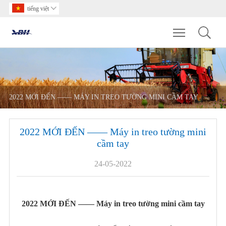
tiếng việt

Toggle main m
2022 MỚI ĐẾN —— MÁY IN TREO TƯỜNG MINI CẦM TAY
2022 MỚI ĐẾN —— Máy in treo tường mini
cầm tay
24-05-2022
2022 MỚI ĐẾN —— Máy in treo tường mini cầm tay