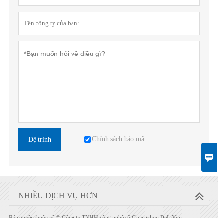
Chính sách bảo mật
Đệ trình

NHIỀU DỊCH VỤ HƠN
Bản quyền thuộc về © Công ty TNHH công nghệ số Guangzhou DeLiYin