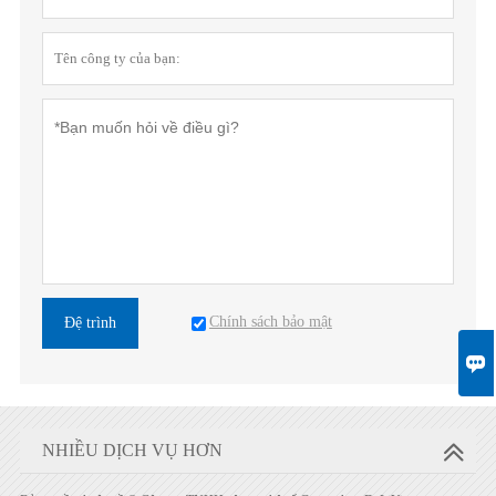
Chính sách bảo mật
Đệ trình

NHIỀU DỊCH VỤ HƠN