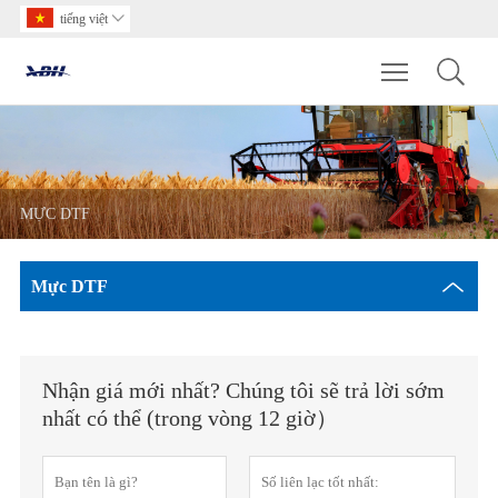
tiếng việt

Toggle main m
MỰC DTF
Mực DTF
Nhận giá mới nhất? Chúng tôi sẽ trả lời sớm
nhất có thể (trong vòng 12 giờ）