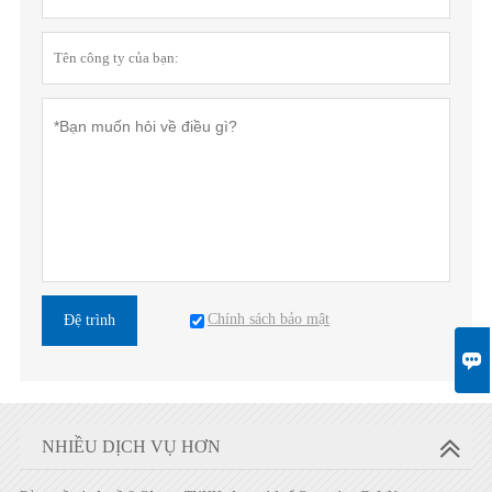
Chính sách bảo mật
Đệ trình

NHIỀU DỊCH VỤ HƠN