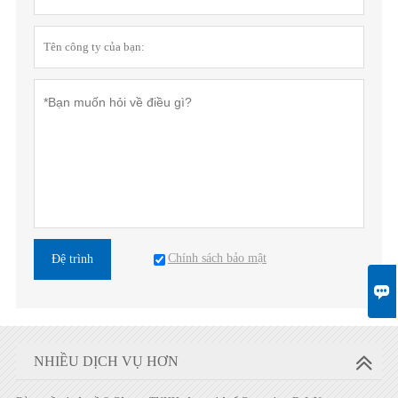
Chính sách bảo mật
Đệ trình

NHIỀU DỊCH VỤ HƠN