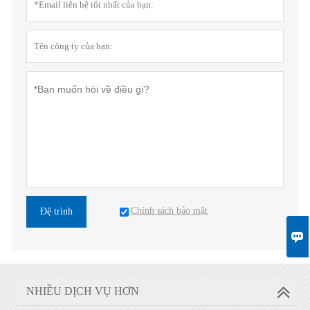
Chính sách bảo mật
Đệ trình

NHIỀU DỊCH VỤ HƠN