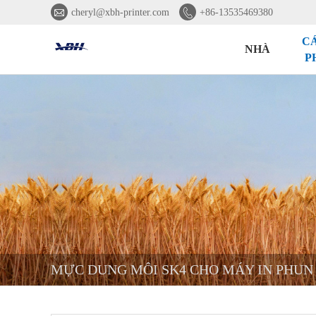


cheryl@xbh-printer.com
+86-13535469380
C
NHÀ
P
MỰC DUNG MÔI SK4 CHO MÁY IN PHUN