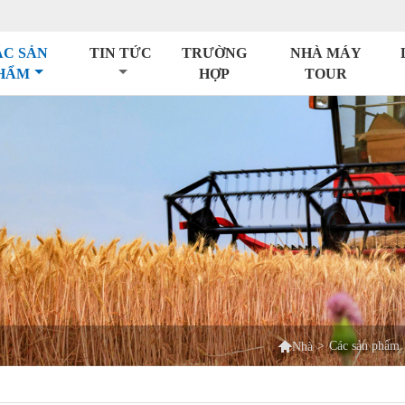
ÁC SẢN
TIN TỨC
TRƯỜNG
NHÀ MÁY
HẨM
HỢP
TOUR

>
Các sản phẩm
Nhà