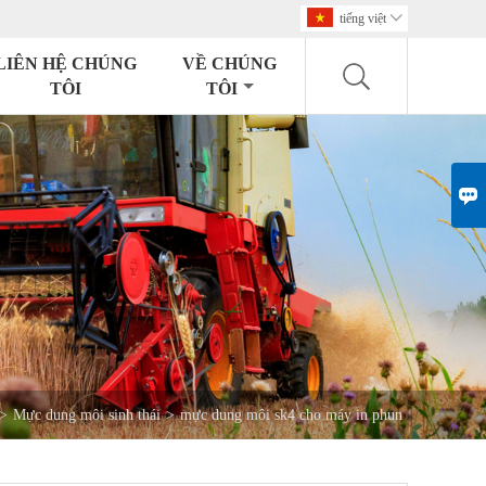
tiếng việt

LIÊN HỆ CHÚNG
VỀ CHÚNG
TÔI
TÔI

>
Mực dung môi sinh thái
>
mực dung môi sk4 cho máy in phun