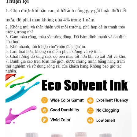
Thuận lợi
1. Chịu được khí hậu cao, dưới ánh nắng gay gắt hoặc thời tiết
mưa, độ phai màu không quá 4% trong 1 năm.
2. Không mùi và thân thiện với môi trường. phù hợp để in tranh treo
tường trong nhà.
3. Gam màu rộng, màu sắc sống động. Độ bám dính mạnh và ổn định
hóa học.
4. Khô nhanh, thích hợp cho"cuộn để cuộn"in.
5. Lưu loát hơn, không có điểm phun sương và vệ tinh.
6. Chất lượng độ sáng cao, độ bền màu tốt hơn khi cọ xát ướt và khô.
7. Đánh giá cao trên toàn thế giới, được chứng minh bằng hàng trăm
thử nghiệm và sử dụng rộng rãi của khách hàng.Không bao giờ tắc
nghẽn.