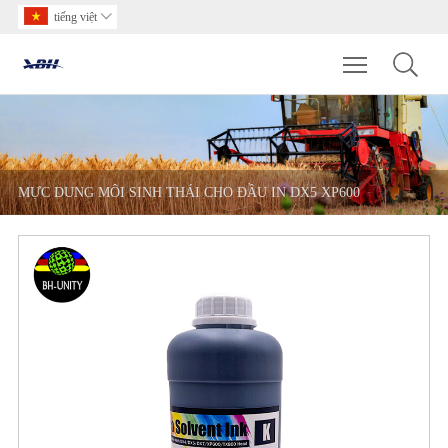
tiếng việt

Toggle main m
MỰC DUNG MÔI SINH THÁI CHO ĐẦU IN DX5 XP600