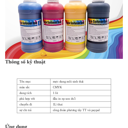
Thông số kỹ thuật
Tên mục
mực dung môi sinh thái
màu sắc
CMYK
dung tích
1 lít
phù hợp với
đầu in ep son dx5
chuyến đi
1L/chai
sự chi trả
công đoàn phương tây TT và paypal
Đang chuyển hàng
DHL EMS TNT UPS FEDEX, v.v.
Ứng dụng