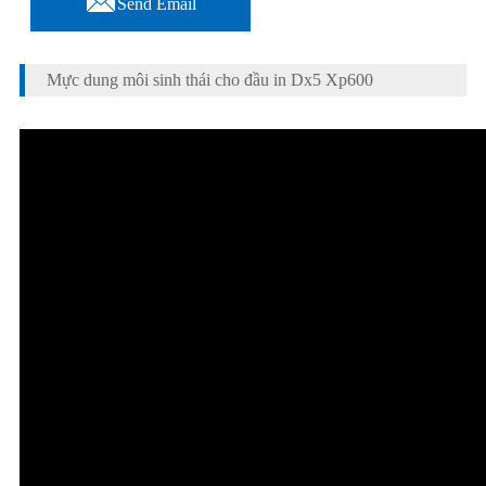
Send Email
Mực dung môi sinh thái cho đầu in Dx5 Xp600