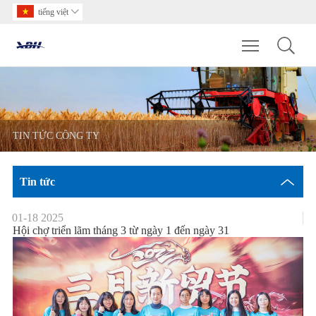
tiếng việt

Toggle main m
TIN TỨC CÔNG TY
Tin tức
01-18
2025
​Hội chợ triển lãm tháng 3 từ ngày 1 đến ngày 31