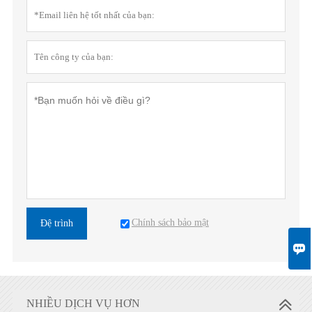
Chính sách bảo mật
Đệ trình

NHIỀU DỊCH VỤ HƠN