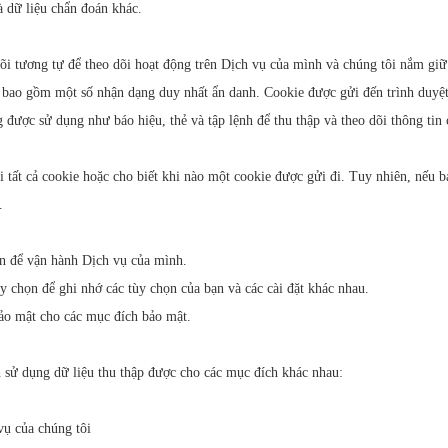
à dữ liệu chẩn đoán khác.
õi tương tự để theo dõi hoạt động trên Dịch vụ của mình và chúng tôi nắm giữ 
ể bao gồm một số nhận dạng duy nhất ẩn danh. Cookie được gửi đến trình duyệt
g được sử dụng như báo hiệu, thẻ và tập lệnh để thu thập và theo dõi thông tin
i tất cả cookie hoặc cho biết khi nào một cookie được gửi đi. Tuy nhiên, nếu 
.
n để vận hành Dịch vụ của mình.
 chọn để ghi nhớ các tùy chọn của bạn và các cài đặt khác nhau.
ảo mật cho các mục đích bảo mật.
ử dụng dữ liệu thu thập được cho các mục đích khác nhau:
vụ của chúng tôi