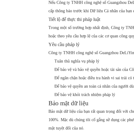
Nếu Công ty TNHH công nghệ số Guangzhou DeLiYin
cấp thông báo trước khi Dữ liệu Cá nhân của bạn 
Tiết lộ để thực thi pháp luật
Trong một số trường hợp nhất định, Công ty TNHH
hoặc theo yêu cầu hợp lệ của các cơ quan công quy
Yêu cầu pháp lý
Công ty TNHH công nghệ số Guangzhou DeLiYin có t
Tuân thủ nghĩa vụ pháp lý
Để bảo vệ và bảo vệ quyền hoặc tài sản của
Để ngăn chặn hoặc điều tra hành vi sai trái có
Để bảo vệ quyền an toàn cá nhân của người d
Để bảo vệ khỏi trách nhiệm pháp lý
Bảo mật dữ liệu
Bảo mật dữ liệu của bạn rất quan trọng đối với ch
100%. Mặc dù chúng tôi cố gắng sử dụng các phươ
mật tuyệt đối của nó.