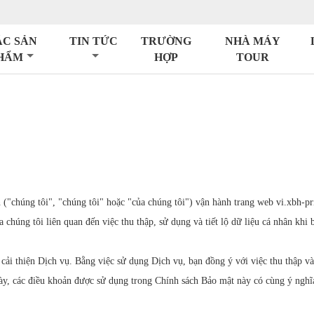
ÁC SẢN
TIN TỨC
TRƯỜNG
NHÀ MÁY
HẨM
HỢP
TOUR
húng tôi", "chúng tôi" hoặc "của chúng tôi") vận hành trang web vi.xbh-pri
 chúng tôi liên quan đến việc thu thập, sử dụng và tiết lộ dữ liệu cá nhân khi
cải thiện Dịch vụ. Bằng việc sử dụng Dịch vụ, bạn đồng ý với việc thu thập và
ày, các điều khoản được sử dụng trong Chính sách Bảo mật này có cùng ý nghĩ