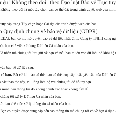
hiệu "Không theo dõi" theo Đạo luật Bảo vệ Trực tu
Không theo dõi là một tùy chọn bạn có thể đặt trong trình duyệt web của mìn
truy cập trang Tùy chọn hoặc Cài đặt của trình duyệt web của bạn.
eo Quy định chung về bảo vệ dữ liệu (GDPR)
(EEA), bạn có một số quyền bảo vệ dữ liệu nhất định. Công ty TNHH công n
oặc hạn chế việc sử dụng Dữ liệu Cá nhân của bạn.
 nhân mà chúng tôi lưu giữ về bạn và nếu bạn muốn xóa dữ liệu đó khỏi hệ th
yền bảo vệ dữ liệu sau:
ó về bạn.
Bất cứ khi nào có thể, bạn có thể truy cập hoặc yêu cầu xóa Dữ liệu C
các thao tác này, vui lòng liên hệ với chúng tôi để hỗ trợ bạn.
a mình nếu thông tin đó không chính xác hoặc không đầy đủ.
chúng tôi xử lý Dữ liệu Cá nhân của bạn.
ôi hạn chế việc xử lý thông tin cá nhân của bạn.
.
Bạn có quyền được cung cấp bản sao thông tin mà chúng tôi có về bạn ở định