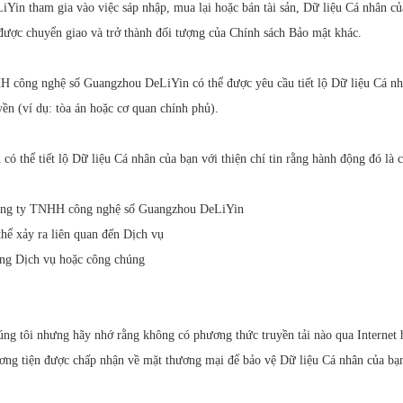
 tham gia vào việc sáp nhập, mua lại hoặc bán tài sản, Dữ liệu Cá nhân của
được chuyển giao và trở thành đối tượng của Chính sách Bảo mật khác.
 công nghệ số Guangzhou DeLiYin có thể được yêu cầu tiết lộ Dữ liệu Cá nh
ền (ví dụ: tòa án hoặc cơ quan chính phủ).
hể tiết lộ Dữ liệu Cá nhân của bạn với thiện chí tin rằng hành động đó là cầ
 Công ty TNHH công nghệ số Guangzhou DeLiYin
 thể xảy ra liên quan đến Dịch vụ
ùng Dịch vụ hoặc công chúng
úng tôi nhưng hãy nhớ rằng không có phương thức truyền tải nào qua Internet 
ng tiện được chấp nhận về mặt thương mại để bảo vệ Dữ liệu Cá nhân của bạn