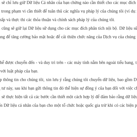
 chỉ lưu giữ Dữ liệu Cá nhân của bạn chừng nào cần thiết cho các mục đích
trong phạm vi cần thiết để tuân thủ các nghĩa vụ pháp lý của chúng tôi (ví dụ:
chấp và thực thi các thỏa thuận và chính sách pháp lý của chúng tôi.
ng sẽ giữ lại Dữ liệu sử dụng cho các mục đích phân tích nội bộ. Dữ liệu s
ụng để tăng cường bảo mật hoặc để cải thiện chức năng của Dịch vụ của chúng 
ể được chuyển đến - và duy trì trên - các máy tính nằm bên ngoài tiểu bang, t
 với luật pháp của bạn.
thông tin cho chúng tôi, xin lưu ý rằng chúng tôi chuyển dữ liệu, bao gồm D
tư này, sau khi bạn gửi thông tin đó thể hiện sự đồng ý của bạn đối với việc 
thực hiện tất cả các bước cần thiết một cách hợp lý để đảm bảo rằng dữ liệu
ển Dữ liệu cá nhân của bạn cho một tổ chức hoặc quốc gia trừ khi có các biện