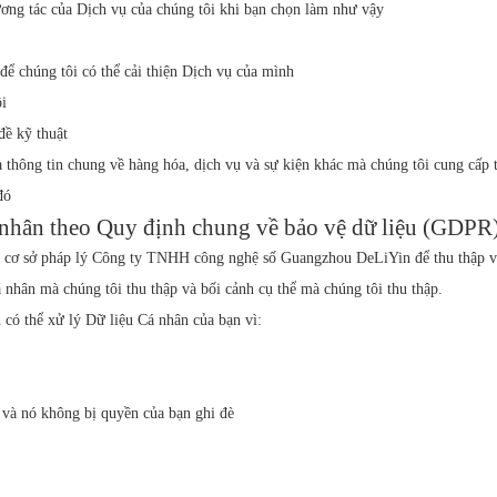
ương tác của Dịch vụ của chúng tôi khi bạn chọn làm như vậy
 để chúng tôi có thể cải thiện Dịch vụ của mình
ôi
đề kỹ thuật
 và thông tin chung về hàng hóa, dịch vụ và sự kiện khác mà chúng tôi cung c
đó
á nhân theo Quy định chung về bảo vệ dữ liệu (GDPR
cơ sở pháp lý Công ty TNHH công nghệ số Guangzhou DeLiYin để thu thập và 
nhân mà chúng tôi thu thập và bối cảnh cụ thể mà chúng tôi thu thập.
 thể xử lý Dữ liệu Cá nhân của bạn vì:
i và nó không bị quyền của bạn ghi đè