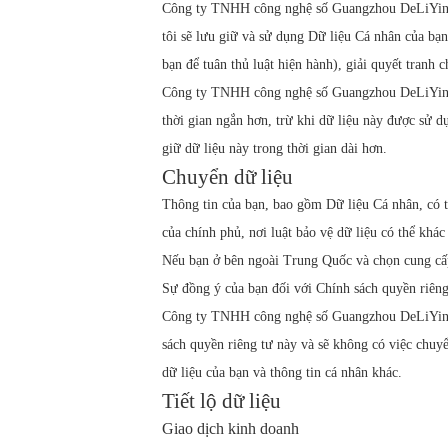
Công ty TNHH công nghệ số Guangzhou DeLiYin sẽ
tôi sẽ lưu giữ và sử dụng Dữ liệu Cá nhân của bạn 
bạn để tuân thủ luật hiện hành), giải quyết tranh 
Công ty TNHH công nghệ số Guangzhou DeLiYin cũ
thời gian ngắn hơn, trừ khi dữ liệu này được sử d
giữ dữ liệu này trong thời gian dài hơn.
Chuyển dữ liệu
Thông tin của bạn, bao gồm Dữ liệu Cá nhân, có th
của chính phủ, nơi luật bảo vệ dữ liệu có thể khác
Nếu bạn ở bên ngoài Trung Quốc và chọn cung cấp 
Sự đồng ý của bạn đối với Chính sách quyền riêng 
Công ty TNHH công nghệ số Guangzhou DeLiYin sẽ 
sách quyền riêng tư này và sẽ không có việc chuy
dữ liệu của bạn và thông tin cá nhân khác.
Tiết lộ dữ liệu
Giao dịch kinh doanh