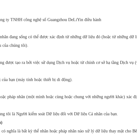
 Công ty TNHH công nghệ số Guangzhou DeLiYin điều hành
 nhân đang sống có thể được xác định từ những dữ liệu đó (hoặc từ những dữ l
 của chúng tôi).
ng được tạo ra bởi việc sử dụng Dịch vụ hoặc từ chính cơ sở hạ tầng Dịch vụ (v
ị của bạn (máy tính hoặc thiết bị di động).
 hoặc pháp nhân (một mình hoặc cùng hoặc chung với những người khác) xác đị
ng tôi là Người kiểm soát Dữ liệu đối với Dữ liệu Cá nhân của bạn.
ụ)
 có nghĩa là bất kỳ thể nhân hoặc pháp nhân nào xử lý dữ liệu thay mặt cho Bê