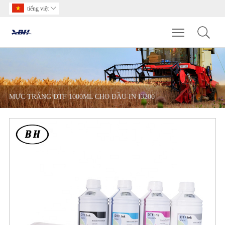
tiếng việt

Toggle main m
MỰC TRẮNG DTF 1000ML CHO ĐẦU IN I3200