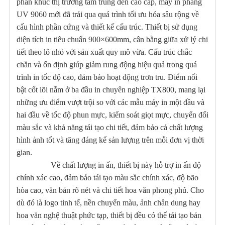
phân khúc thị trường tầm trung đến cao cấp, máy in phẳng
UV 9060 mới đã trải qua quá trình tối ưu hóa sâu rộng về
cấu hình phần cứng và thiết kế cấu trúc. Thiết bị sử dụng
diện tích in tiêu chuẩn 900×600mm, cân bằng giữa xử lý chi
tiết theo lô nhỏ với sản xuất quy mô vừa. Cấu trúc chắc
chắn và ổn định giúp giảm rung động hiệu quả trong quá
trình in tốc độ cao, đảm bảo hoạt động trơn tru. Điểm nổi
bật cốt lõi nằm ở ba đầu in chuyên nghiệp TX800, mang lại
những ưu điểm vượt trội so với các mẫu máy in một đầu và
hai đầu về tốc độ phun mực, kiểm soát giọt mực, chuyển đổi
màu sắc và khả năng tái tạo chi tiết, đảm bảo cả chất lượng
hình ảnh tốt và tăng đáng kể sản lượng trên mỗi đơn vị thời
gian.
Về chất lượng in ấn, thiết bị này hỗ trợ in ấn độ
chính xác cao, đảm bảo tái tạo màu sắc chính xác, độ bão
hòa cao, văn bản rõ nét và chi tiết hoa văn phong phú. Cho
dù đó là logo tinh tế, nền chuyển màu, ảnh chân dung hay
hoa văn nghệ thuật phức tạp, thiết bị đều có thể tái tạo bản