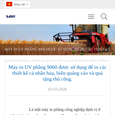
tiếng việt

Toggle main m
MÁY IN UV PHẲNG 9060 ĐƯỢC SỬ DỤNG ĐỂ IN CÁC THIẾT KẾ
CÁ NHÂN HÓA, BIỂN QUẢNG CÁO VÀ QUÀ TẶNG THỦ CÔNG.
Máy in UV phẳng 9060 được sử dụng để in các
thiết kế cá nhân hóa, biển quảng cáo và quà
tặng thủ công.
05-03-2026
Là một máy in phẳng công nghiệp định vị ở