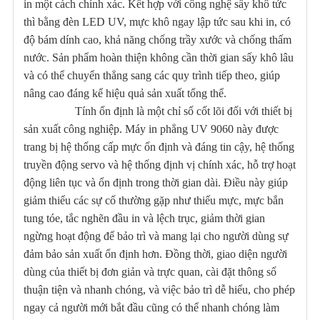
in một cách chính xác. Kết hợp với công nghệ sấy khô tức
thì bằng đèn LED UV, mực khô ngay lập tức sau khi in, có
độ bám dính cao, khả năng chống trầy xước và chống thấm
nước. Sản phẩm hoàn thiện không cần thời gian sấy khô lâu
và có thể chuyển thẳng sang các quy trình tiếp theo, giúp
nâng cao đáng kể hiệu quả sản xuất tổng thể.
Tính ổn định là một chỉ số cốt lõi đối với thiết bị
sản xuất công nghiệp. Máy in phẳng UV 9060 này được
trang bị hệ thống cấp mực ổn định và đáng tin cậy, hệ thống
truyền động servo và hệ thống định vị chính xác, hỗ trợ hoạt
động liên tục và ổn định trong thời gian dài. Điều này giúp
giảm thiểu các sự cố thường gặp như thiếu mực, mực bắn
tung tóe, tắc nghẽn đầu in và lệch trục, giảm thời gian
ngừng hoạt động để bảo trì và mang lại cho người dùng sự
đảm bảo sản xuất ổn định hơn. Đồng thời, giao diện người
dùng của thiết bị đơn giản và trực quan, cài đặt thông số
thuận tiện và nhanh chóng, và việc bảo trì dễ hiểu, cho phép
ngay cả người mới bắt đầu cũng có thể nhanh chóng làm