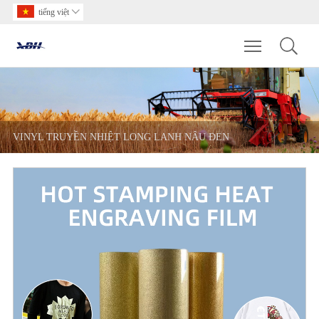
tiếng việt

Toggle main m
VINYL TRUYỀN NHIỆT LONG LANH NÂU ĐEN