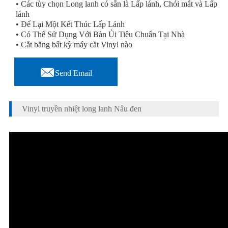
• Các tùy chọn Long lanh có sẵn là Lấp lánh, Chói mắt và Lấp
lánh
• Để Lại Một Kết Thúc Lấp Lánh
• Có Thể Sử Dụng Với Bàn Ủi Tiêu Chuẩn Tại Nhà
• Cắt bằng bất kỳ máy cắt Vinyl nào

Send Email
Vinyl truyền nhiệt long lanh Nâu đen