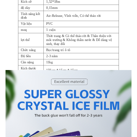
Kích cỡ
1,52*18m
độ dày
0,15mm
Tính năng kết
Air-Release, Vĩnh viễn, Có thể tháo rời
dính
Vật liệu
PVC
moq
1 cuộn
Thời trang & Có thể tháo rời & Thân thiện với
lợi thế
môi trường & Không thấm nước & Dễ dàng vệ
sinh, thay đổi
Chức năng
Bọc/trang trí ô tô
Độ bền
2-3 năm
Cân nặng
11kg
Kích thước
156cm * 15cm * 15cm
sản phẩm
Bưu kiện
Thùng tiêu chuẩn xuất khẩu