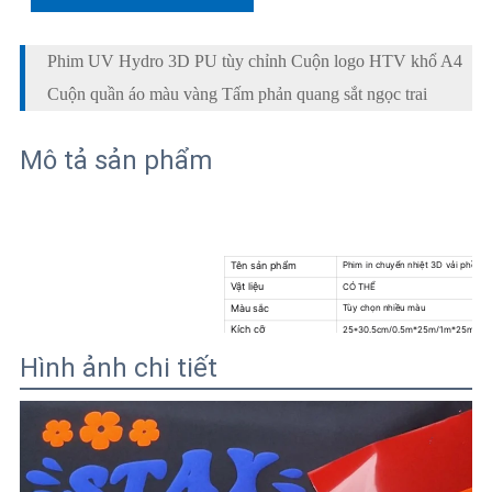
Phim UV Hydro 3D PU tùy chỉnh Cuộn logo HTV khổ A4
Cuộn quần áo màu vàng Tấm phản quang sắt ngọc trai
Mô tả sản phẩm
Tên sản phẩm
Phim in chuyển nhiệt 3D vải phồng 
Vật liệu
CÓ THỂ
Màu sắc
Tùy chọn nhiều màu
Kích cỡ
25*30.5cm/0.5m*25m/1m*25m
Độ dày
0,16mm
Hình ảnh chi tiết
Ứng dụng
quảng cáo, dán tường, dán xe
Lợi thế
Hiệu suất chi phí cao/Dễ dàng loại