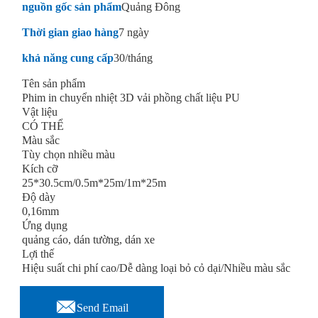
nguồn gốc sản phẩm
Quảng Đông
Thời gian giao hàng
7 ngày
khả năng cung cấp
30/tháng
Tên sản phẩm
Phim in chuyển nhiệt 3D vải phồng chất liệu PU
Vật liệu
CÓ THỂ
Màu sắc
Tùy chọn nhiều màu
Kích cỡ
25*30.5cm/0.5m*25m/1m*25m
Độ dày
0,16mm
Ứng dụng
quảng cáo, dán tường, dán xe
Lợi thế
Hiệu suất chi phí cao/Dễ dàng loại bỏ cỏ dại/Nhiều màu sắc

Send Email