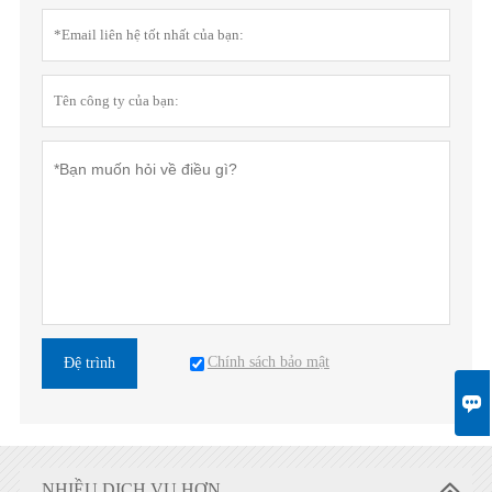
Chính sách bảo mật
Đệ trình

NHIỀU DỊCH VỤ HƠN