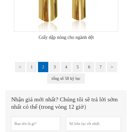
Giấy dập nóng cho ngành dệt
<
1
2
3
4
5
6
7
>
tổng số 58 kỷ lục
Nhận giá mới nhất? Chúng tôi sẽ trả lời sớm
nhất có thể (trong vòng 12 giờ）