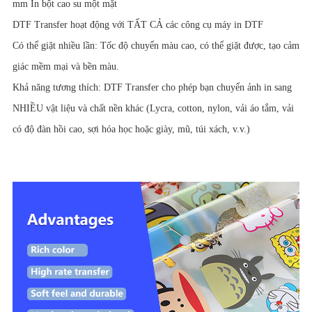
mm In bột cao su một mặt
DTF Transfer hoạt động với TẤT CẢ các công cụ máy in DTF
Có thể giặt nhiều lần: Tốc độ chuyển màu cao, có thể giặt được, tạo cảm
giác mềm mại và bền màu.
Khả năng tương thích: DTF Transfer cho phép bạn chuyển ảnh in sang
NHIỀU vật liệu và chất nền khác (Lycra, cotton, nylon, vải áo tắm, vải
có độ đàn hồi cao, sợi hóa học hoặc giày, mũ, túi xách, v.v.)