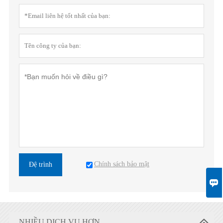
Chính sách bảo mật
Đệ trình

NHIỀU DỊCH VỤ HƠN