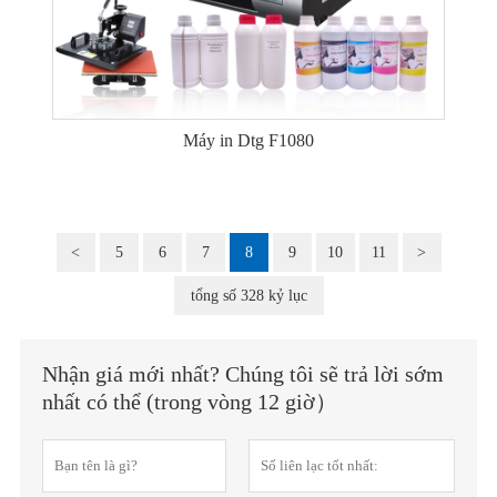
Máy in Dtg F1080
<
5
6
7
8
9
10
11
>
tổng số 328 kỷ lục
Nhận giá mới nhất? Chúng tôi sẽ trả lời sớm
nhất có thể (trong vòng 12 giờ）