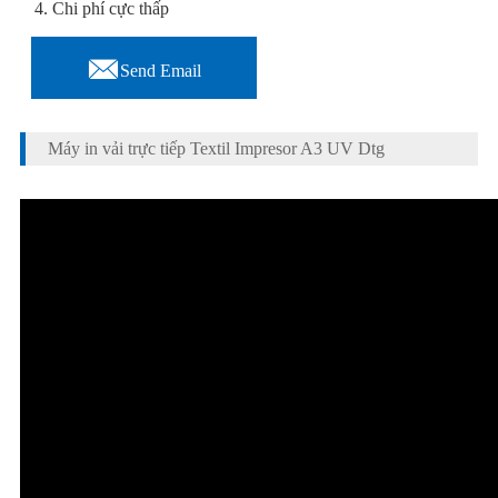
4. Chi phí cực thấp

Send Email
Máy in vải trực tiếp Textil Impresor A3 UV Dtg