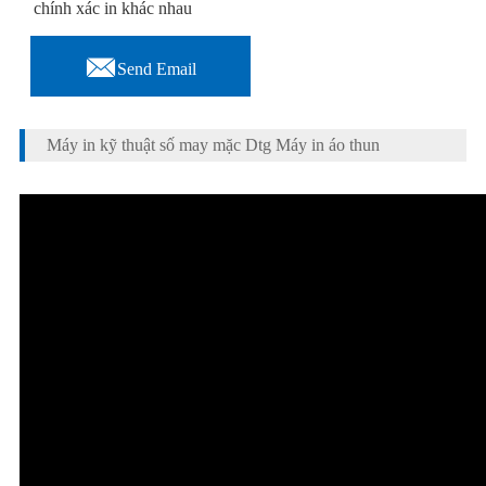
chính xác in khác nhau

Send Email
Máy in kỹ thuật số may mặc Dtg Máy in áo thun