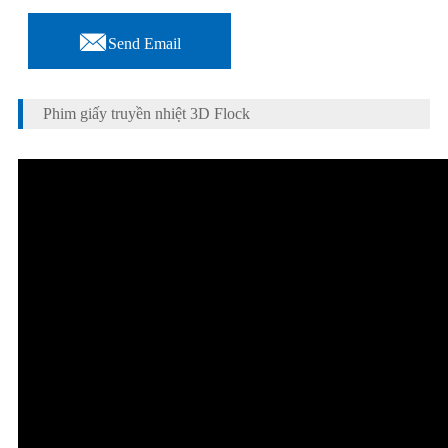

Send Email
Phim giấy truyền nhiệt 3D Flock