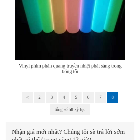
Vinyl phim phản quang truyền nhiệt phát sáng trong
bóng tối
<
2
3
4
5
6
7
8
tổng số 58 kỷ lục
Nhận giá mới nhất? Chúng tôi sẽ trả lời sớm
nhất có thể (trong vòng 12 giờ）