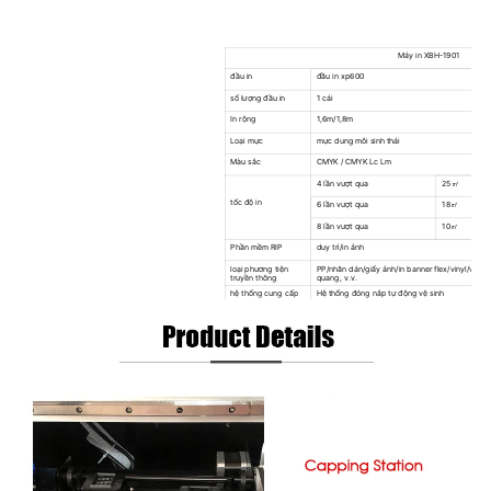
Máy in XBH-1901
đầu in
đầu in xp600
số lượng đầu in
1 cái
In rộng
1,6m/1,8m
Loại mực
mực dung môi sinh thái
Màu sắc
CMYK / CMYK Lc Lm
4 lần vượt qua
25㎡
tốc độ in
6 lần vượt qua
18㎡
8 lần vượt qua
10㎡
Phần mềm RIP
duy trì/in ảnh
loại phương tiện
PP/nhãn dán/giấy ảnh/in banner flex/vinyl/vải h
truyền thông
quang, v.v.
hệ thống cung cấp
Hệ thống đóng nắp tự động vệ sinh
mực
Hệ thống sấy khô
Hệ thống sưởi ấm thông minh có thể điều chỉnh đ
thống sấy khô bên ngoài
Hệ thống sưởi ấm
Hệ thống sấy hồng ngoại và quạt
Hệ thống Take Up
Hệ thống tự động nâng hạ loại nặng 60kg
Hệ thống phương
Được trang bị (Trọng lượng phương tiện tối đa 
tiện tự động
Chiều cao đầu in
2-8mm Trên phương tiện truyền thông có thể đi
Nắp đậy & Dưỡng
Hệ thống đóng nắp tự động & Hệ thống giữ ẩm
ẩm
Kẹp
Kẹp chống cong vênh kết hợp
quyền lực
công suất máy: 350w sấy: 1000w