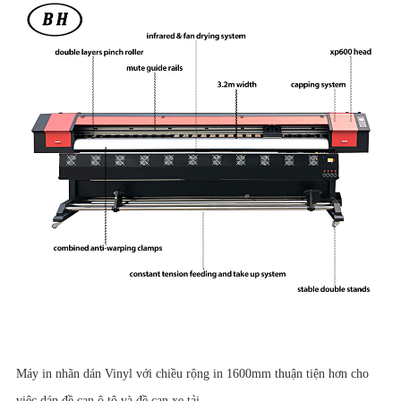
Máy in nhãn dán Vinyl với chiều rộng in 1600mm thuận tiện hơn cho
việc dán đề can ô tô và đề can xe tải.