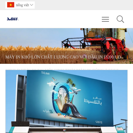
tiếng việt

Toggle main m
MÁY IN KHỔ LỚN CHẤT LƯỢNG CAO VỚI ĐẦU IN I3200 UD
32R2LD MỰC DUNG MÔI SINH THÁI MÁY IN RỘNG 7 FEET
VINYL