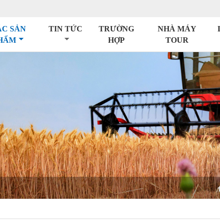
ÁC SẢN
TIN TỨC
TRƯỜNG
NHÀ MÁY
HẨM
HỢP
TOUR