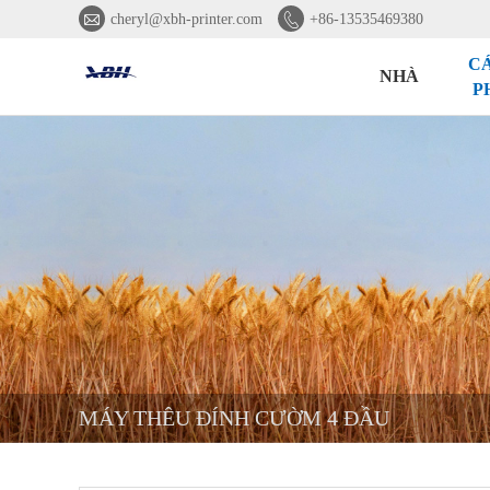


cheryl@xbh-printer.com
+86-13535469380
C
NHÀ
P
MÁY THÊU ĐÍNH CƯỜM 4 ĐẦU