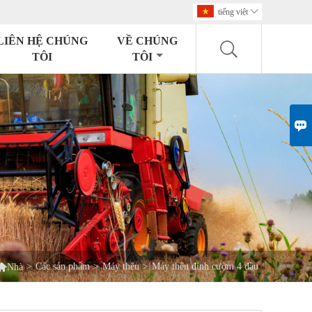
tiếng việt

LIÊN HỆ CHÚNG
VỀ CHÚNG
TÔI
TÔI


>
Các sản phẩm
>
Máy thêu
>
Máy thêu đính cườm 4 đầu
Nhà