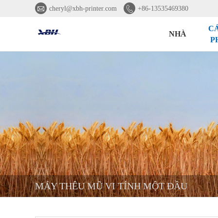


cheryl@xbh-printer.com
+86-13535469380
C
NHÀ
P
MÁY THÊU MŨ VI TÍNH MỘT ĐẦU