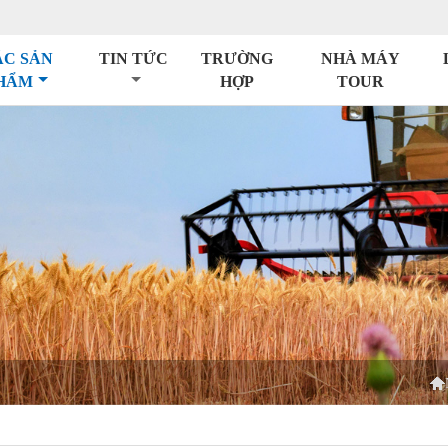
ÁC SẢN
TIN TỨC
TRƯỜNG
NHÀ MÁY
HẨM
HỢP
TOUR
