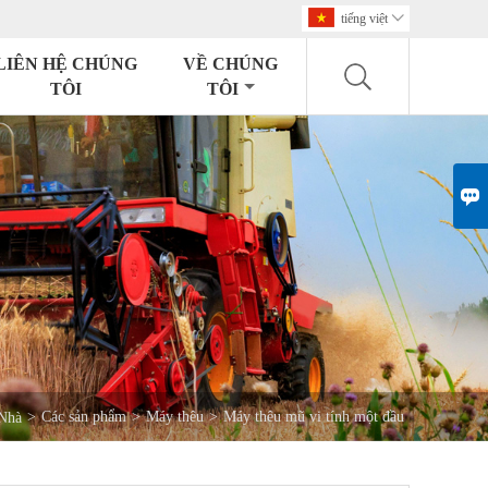
tiếng việt

LIÊN HỆ CHÚNG
VỀ CHÚNG
TÔI
TÔI

>
Các sản phẩm
>
Máy thêu
>
Máy thêu mũ vi tính một đầu
Nhà