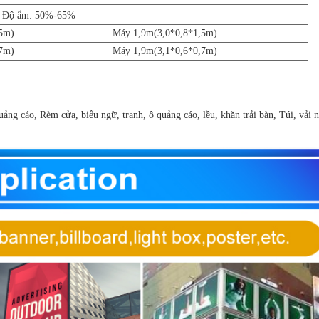
℃ Độ ẩm: 50%-65%
5m)
Máy 1,9m(3,0*0,8*1,5m)
7m)
Máy 1,9m(3,1*0,6*0,7m)
uảng cáo, Rèm cửa, biểu ngữ, tranh, ô quảng cáo, lều, khăn trải bàn, Túi, vải 