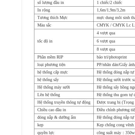
số lượng đầu in
1 chiếc/2 chiếc
In rộng
1,6m/1,9m/3,2m
Tương thích
Mực
mực dung môi sinh th
Màu sắc
CMYK / CMYK Lc 
4 vượt qua
tốc độ in
6 vượt qua
8 vượt qua
Phần mềm RIP
bảo trì/photoprint
loại phương tiện
PP/nhãn dán/Giấy ảnh/i
hệ thống cấp mực
Hệ thống đóng nắp tự
hệ thống sấy
Hệ thống sưởi trước s
Hệ thống máy sưởi
Hệ thống sấy hồng ng
Lên hệ thống
Hệ thống thu gom tự 
Hệ thống truyền thông tự động
Được trang bị (Trọng 
Chiều cao đầu in
Điều chỉnh phương ti
đóng nắp & dưỡng ẩm
Hệ thống đóng nắp t
kẹp
Kẹp chống cong vênh 
quyền lực
công suất máy：350