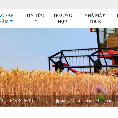
ÁC SẢN
TIN TỨC
TRƯỜNG
NHÀ MÁY
HẨM
HỢP
TOUR
P 1,6M XP600

>
Các sản phẩm
>
Máy in dung mô
Nhà