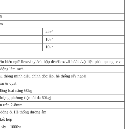
ái
Lm
25㎡
18㎡
10㎡
n biểu ngữ flex/vinyl/vải hộp đèn/flex/vải bố/da/vật liệu phản quang, v.v.
 động làm sạch
au thông minh điều chỉnh độc lập, hệ thống sấy ngoài
oại & quạt
động loại nặng 60kg
lượng phương tiện tối đa 60kg)
ện trên 2-8mm
ự động & Hệ thống dưỡng ẩm
kết hợp
w sấy：1000w