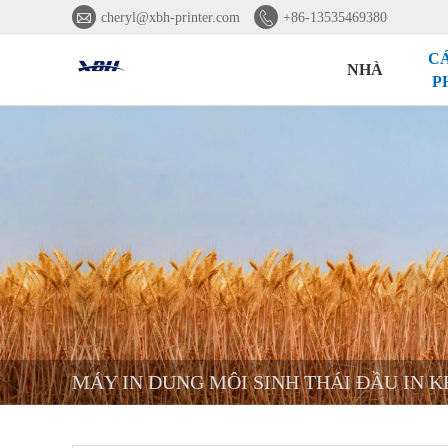


cheryl@xbh-printer.com
+86-13535469380
C
NHÀ
P
MÁY IN DUNG MÔI SINH THÁI ĐẦU IN KÉ