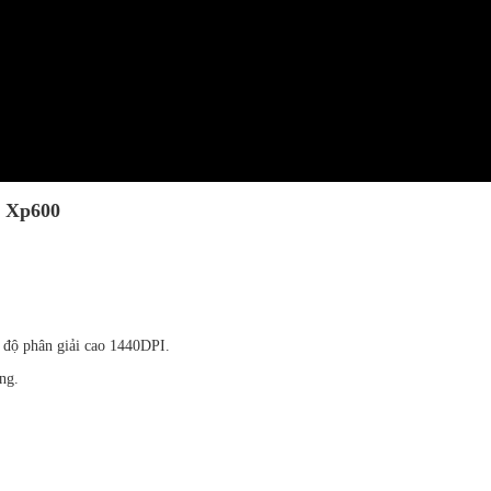
m Xp600
à độ phân giải cao 1440DPI.
ng.