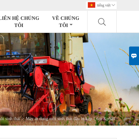
tiếng việt

LIÊN HỆ CHÚNG
VỀ CHÚNG
TÔI
TÔI

i sinh thái
>
Máy in dung môi sinh thái đầu in kép 1,6m Xp600