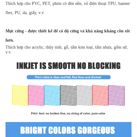
Thích hợp cho PVC, PET, phim có đèn nền, vỏ điện thoại TPU, banner
flex, PU, ​​da, giấy, v.v.
Mực cứng - được thiết kế để có độ cứng và khả năng kháng cồn tốt
hơn.
Thích hợp cho acrylic, thủy tinh, gỗ, tấm kim loại, tấm nhựa, gốm sứ,
v.v.