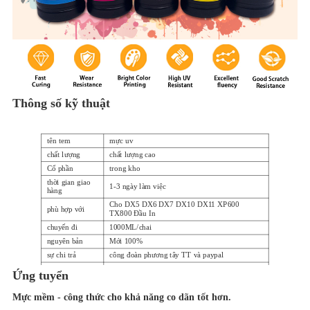
Thông số kỹ thuật
tên tem
mực uv
chất lượng
chất lượng cao
Cổ phần
trong kho
thời gian giao
1-3 ngày làm việc
hàng
Cho DX5 DX6 DX7 DX10 DX11 XP600
phù hợp với
TX800 Đầu In
chuyến đi
1000ML/chai
nguyên bản
Mới 100%
sự chi trả
công đoàn phương tây TT và paypal
Đang chuyển
Ứng tuyển
DHL EMS TNT UPS FEDEX, v.v.
hàng
Mực mềm - công thức cho khả năng co dãn tốt hơn.