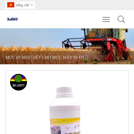
tiếng việt

Toggle main m
MỰC IN MÀU DỆT CHO MỰC MÁY IN DTG