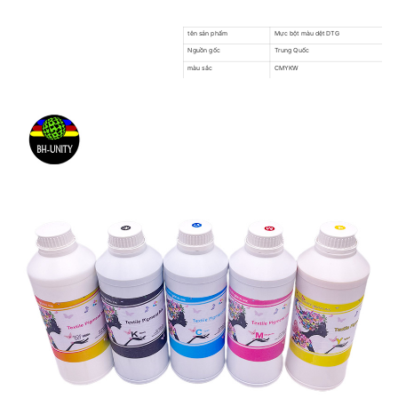
tên sản phẩm
Mực bột màu dệt DTG
Nguồn gốc
Trung Quốc
màu sắc
CMYKW
dùng cho
Máy in DTG
bưu kiện
Đóng gói trung tính / Đóng gói tùy chỉnh
vận chuyển
1-7 ngày làm việc