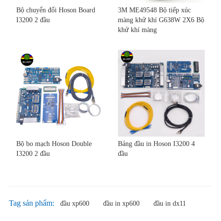
Bộ chuyển đổi Hoson Board
3M ME49548 Bộ tiếp xúc
I3200 2 đầu
màng khử khí G638W 2X6 Bộ
khử khí màng
Bộ bo mạch Hoson Double
Bảng đầu in Hoson I3200 4
I3200 2 đầu
đầu
Tag sản phẩm:
đầu xp600
đầu in xp600
đầu in dx11