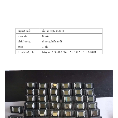
Người mẫu
đầu in xp600 dx11
màu sắc
6 màu
chất lượng
thương hiệu mới
moq
1 cái
Thích hợp cho
Máy in XP600 XP601 XP700 XP701 XP800
máy in
XP801