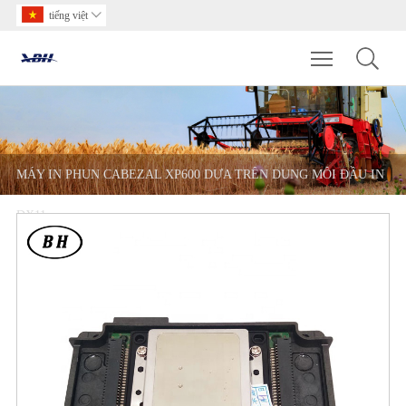
tiếng việt

Toggle main m
MÁY IN PHUN CABEZAL XP600 DỰA TRÊN DUNG MÔI ĐẦU IN
DX11