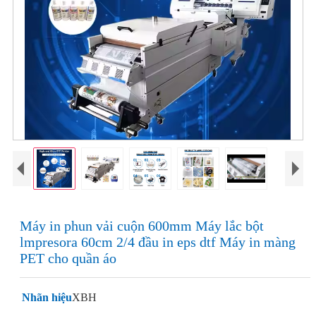
Máy in phun vải cuộn 600mm Máy lắc bột
lmpresora 60cm 2/4 đầu in eps dtf Máy in màng
PET cho quần áo
Nhãn hiệu
XBH