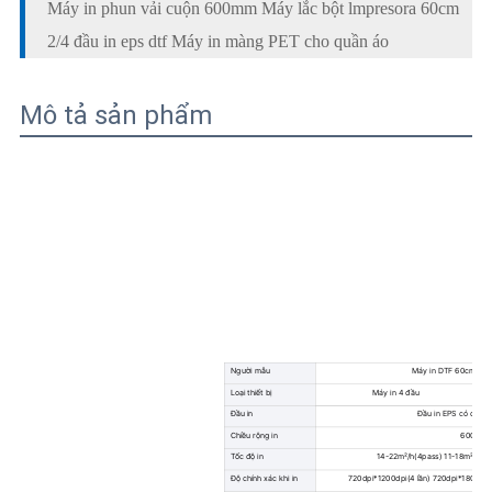
Máy in phun vải cuộn 600mm Máy lắc bột lmpresora 60cm
2/4 đầu in eps dtf Máy in màng PET cho quần áo
Mô tả sản phẩm
Người mẫu
Máy in DTF 60cm (Mo
Loại thiết bị
Máy in 4 đầu
Đầu in
Đầu in EPS có độ ch
Chiều rộng in
600mm
Tốc độ in
14-22m²/h(4pass) 11-18m²/h(6p
Độ chính xác khi in
720dpi*1200dpi(4 lần) 720dpi*1800dpi(