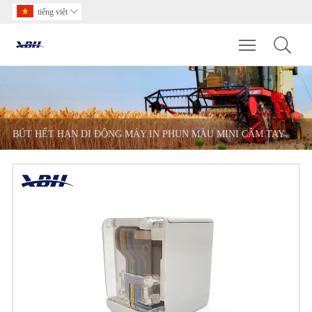
tiếng việt

Toggle main m
BÚT HẾT HẠN DI ĐỘNG MÁY IN PHUN MÀU MINI CẦM TAY