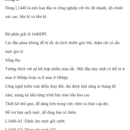
Dòng L1440 là một loại đầu in công nghiệp với tốc độ nhanh, độ chính
xác cao, bền bỉ và bền bỉ.
Độ phân giải là 1440DPI.
Các đầu phun không dễ bị tắc do kích thước giọt lớn, thậm chí có sẵn
mực giá rẻ.
Sống thọ.
Tương thích với sự kết hợp nhiều màu sắc. Một đầu duy nhất có thể in 4
màu ở 360dpi hoặc in 8 màu ở 180dpi.
Công nghệ kiểm soát điểm thay đổi, đạt được khả năng in thang độ
xám, mang lại khả năng trình bày màu bão hòa cao.
Thiết kế nhỏ gọn, dễ dàng hơn trong việc chèn và tháo cáp dẹt.
Hỗ trợ làm sạch mực, dễ dàng bảo trì thêm.
L1440-A1: Dành cho mực gốc nước.
L1440-U2: Dùng cho mực UV.