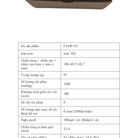
tên sản phẩm
F1440-A1
loại mực
mực AQ
Chiều rộng × chiều sâu ×
chiều cao (mm x mm x
106×49,7×41,7
mm)
Trọng lượng (g)
97
Số lượng vòi phun
1440
(miếng)
Khoảng cách giữa các vòi
180
(inch)
Số cột vòi phun
8
Số lượng màu mực tối đa
8 màu (180dpi/màu)
được hỗ trợ
Nghị quyết
180npi1 cột 360dpi/2 cột
Chiều rộng in hiệu quả
25.4
(mm)
Tần số tiêm (kHz)
43 (điểm đơn), 14,4 (Đa)