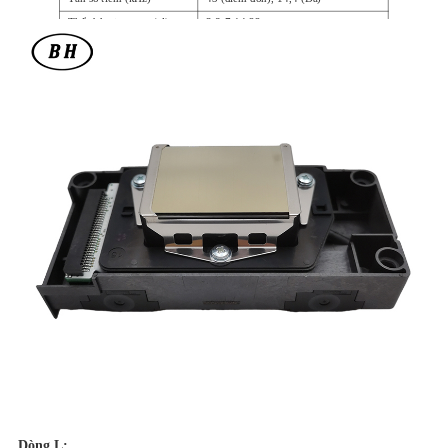
Thể tích giọt mực (pl)
3.8-7-14-22
Độ nhớt mực tương ứng
4~5
(mPa·s)
Dòng L: