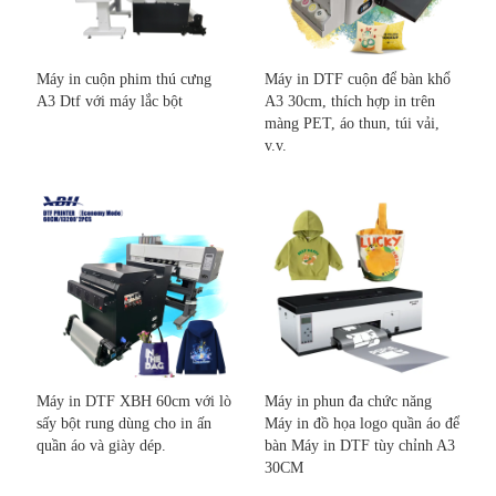
Máy in cuộn phim thú cưng
Máy in DTF cuộn để bàn khổ
A3 Dtf với máy lắc bột
A3 30cm, thích hợp in trên
màng PET, áo thun, túi vải,
v.v.
Máy in DTF XBH 60cm với lò
Máy in phun đa chức năng
sấy bột rung dùng cho in ấn
Máy in đồ họa logo quần áo để
quần áo và giày dép.
bàn Máy in DTF tùy chỉnh A3
30CM