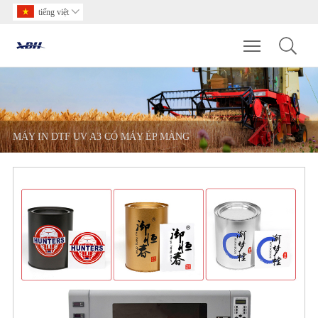
tiếng việt

Toggle main m
MÁY IN DTF UV A3 CÓ MÁY ÉP MÀNG