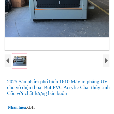
2025 Sản phẩm phổ biến 1610 Máy in phẳng UV
cho vỏ điện thoại Bút PVC Acrylic Chai thủy tinh
Cốc với chất lượng bán buôn
Nhãn hiệu
XBH