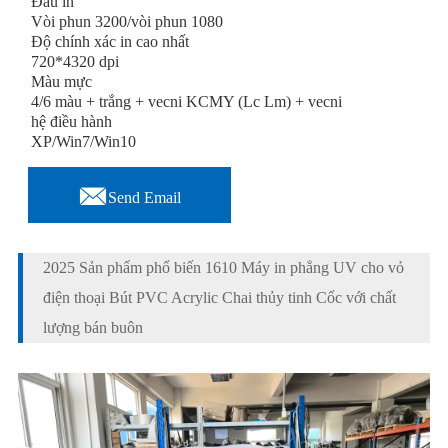
Đầu in
Vòi phun 3200/vòi phun 1080
Độ chính xác in cao nhất
720*4320 dpi
Màu mực
4/6 màu + trắng + vecni KCMY (Lc Lm) + vecni
hệ điều hành
XP/Win7/Win10

Send Email
2025 Sản phẩm phổ biến 1610 Máy in phẳng UV cho vỏ
điện thoại Bút PVC Acrylic Chai thủy tinh Cốc với chất
lượng bán buôn