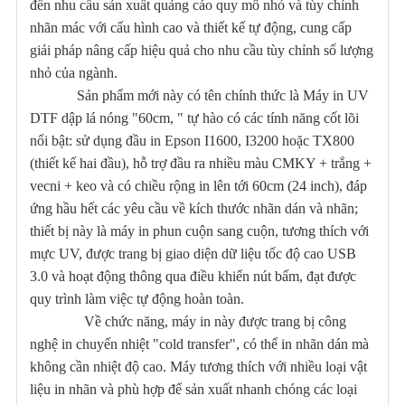
đến nhu cầu sản xuất quảng cáo quy mô nhỏ và tùy chỉnh
nhãn mác với cấu hình cao và thiết kế tự động, cung cấp
giải pháp nâng cấp hiệu quả cho nhu cầu tùy chỉnh số lượng
nhỏ của ngành.
Sản phẩm mới này có tên chính thức là Máy in UV
DTF dập lá nóng "60cm, " tự hào có các tính năng cốt lõi
nổi bật: sử dụng đầu in Epson I1600, I3200 hoặc TX800
(thiết kế hai đầu), hỗ trợ đầu ra nhiều màu CMKY + trắng +
vecni + keo và có chiều rộng in lên tới 60cm (24 inch), đáp
ứng hầu hết các yêu cầu về kích thước nhãn dán và nhãn;
thiết bị này là máy in phun cuộn sang cuộn, tương thích với
mực UV, được trang bị giao diện dữ liệu tốc độ cao USB
3.0 và hoạt động thông qua điều khiển nút bấm, đạt được
quy trình làm việc tự động hoàn toàn.
Về chức năng, máy in này được trang bị công
nghệ in chuyển nhiệt "cold transfer", có thể in nhãn dán mà
không cần nhiệt độ cao. Máy tương thích với nhiều loại vật
liệu in nhãn và phù hợp để sản xuất nhanh chóng các loại