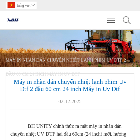
tiếng việt

Toggle main m
MÁY IN NHÃN DÁN CHUYỂN NHIỆT LẠNH PHIM UV DTF 2
ĐẦU 60 CM 24 INCH MÁY IN UV DTF
Máy in nhãn dán chuyển nhiệt lạnh phim Uv
Dtf 2 đầu 60 cm 24 inch Máy in Uv Dtf
02-12-2025
BH UNITY chính thức ra mắt máy in nhãn dán
chuyển nhiệt UV DTF hai đầu 60cm (24 inch) mới, hướng