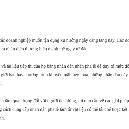
 các doanh nghiệp muốn tận dụng xu hướng ngày càng tăng này. Các d
o ra nhận diện thương hiệu mạnh mẽ ngay từ đầu.
 và tài liệu tiếp thị của họ bằng nhãn dán nhãn pha lê để duy trì mức đ
 giới hạn hay chương trình khuyến mãi theo mùa, những nhãn dán này đ
.
n tâm quan trọng đối với người tiêu dùng, thì nhu cầu về các giải phá
cách cung cấp nhãn dán pha lê làm từ vật liệu có thể tái chế hoặc kết
nh.