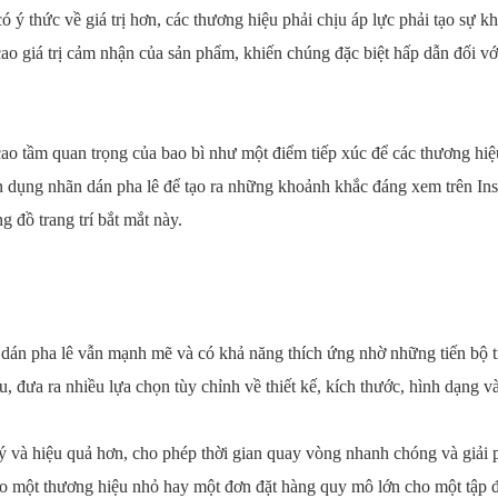
 ý thức về giá trị hơn, các thương hiệu phải chịu áp lực phải tạo sự k
cao giá trị cảm nhận của sản phẩm, khiến chúng đặc biệt hấp dẫn đối vớ
cao tầm quan trọng của bao bì như một điểm tiếp xúc để các thương hiệ
ận dụng nhãn dán pha lê để tạo ra những khoảnh khắc đáng xem trên In
 đồ trang trí bắt mắt này.
án pha lê vẫn mạnh mẽ và có khả năng thích ứng nhờ những tiến bộ tro
 đưa ra nhiều lựa chọn tùy chỉnh về thiết kế, kích thước, hình dạng và
lý và hiệu quả hơn, cho phép thời gian quay vòng nhanh chóng và giải 
o một thương hiệu nhỏ hay một đơn đặt hàng quy mô lớn cho một tập đ