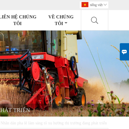
tiếng việt

LIÊN HỆ CHÚNG
VỀ CHÚNG
TÔI
TÔI

PHÁT TRIỂN
 Nhãn dán pha lê làm sáng tỏ xu hướng thị trường đang phát triển