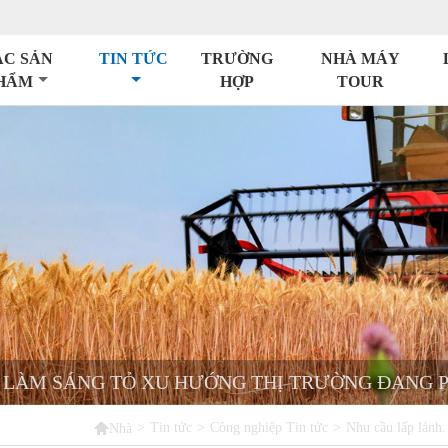
ÁC SẢN
TIN TỨC
TRƯỜNG
NHÀ MÁY
HẨM
HỢP
TOUR
Ê LÀM SÁNG TỎ XU HƯỚNG THỊ TRƯỜNG ĐANG 

>
Tin tức
>
Công nghiệp Tin tức
>
Nhu cầu lấp lánh:
Nhà