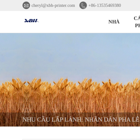


cheryl@xbh-printer.com
+86-13535469380
C
NHÀ
P
NHU CẦU LẤP LÁNH: NHÃN DÁN PHA L