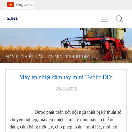
tiếng việt

Toggle main m
MÁY ÉP NHIỆT CẦM TAY MINI T-SHIRT DIY
Máy ép nhiệt cầm tay mini T-shirt DIY
25-11-2025
Được phát triển bởi đội ngũ thiết bị kỹ thuật số
chuyên nghiệp, máy ép nhiệt cầm tay mini này có thể dễ
dàng cầm bằng một tay, cho phép in ấn " mọi lúc, mọi nơi.