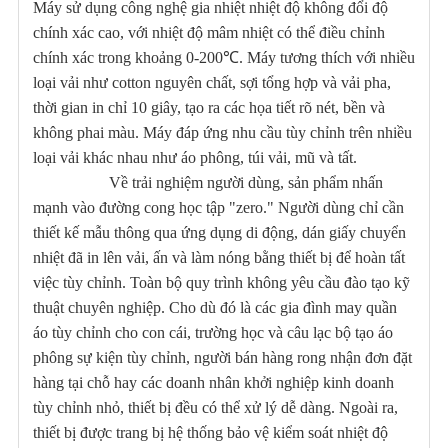
Máy sử dụng công nghệ gia nhiệt nhiệt độ không đổi độ
chính xác cao, với nhiệt độ mâm nhiệt có thể điều chỉnh
chính xác trong khoảng 0-200℃. Máy tương thích với nhiều
loại vải như cotton nguyên chất, sợi tổng hợp và vải pha,
thời gian in chỉ 10 giây, tạo ra các họa tiết rõ nét, bền và
không phai màu. Máy đáp ứng nhu cầu tùy chỉnh trên nhiều
loại vải khác nhau như áo phông, túi vải, mũ và tất.
Về trải nghiệm người dùng, sản phẩm nhấn
mạnh vào đường cong học tập "zero." Người dùng chỉ cần
thiết kế mẫu thông qua ứng dụng di động, dán giấy chuyển
nhiệt đã in lên vải, ấn và làm nóng bằng thiết bị để hoàn tất
việc tùy chỉnh. Toàn bộ quy trình không yêu cầu đào tạo kỹ
thuật chuyên nghiệp. Cho dù đó là các gia đình may quần
áo tùy chỉnh cho con cái, trường học và câu lạc bộ tạo áo
phông sự kiện tùy chỉnh, người bán hàng rong nhận đơn đặt
hàng tại chỗ hay các doanh nhân khởi nghiệp kinh doanh
tùy chỉnh nhỏ, thiết bị đều có thể xử lý dễ dàng. Ngoài ra,
thiết bị được trang bị hệ thống bảo vệ kiểm soát nhiệt độ