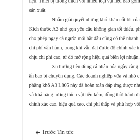
liệu. Thiết bị tương thích với nhiều loại vật liệu bao gồ
sản xuất.
Nhằm giải quyết những khó khăn cốt lõi của các doan
Kích thước A3 nhỏ gọn yêu cầu không gian tối thiểu, ph
cho phép ngay cả người mới bắt đầu cũng có thể nhanh
chi phí vận hành, trong khi vẫn đạt được độ chính xác
chịu chi phí cao, từ đó mở rộng hiệu quả biên lợi nhuận.
Xu hướng tiêu dùng cá nhân hóa ngày càng nóng lên, 
ấn bao bì chuyên dụng. Các doanh nghiệp vừa và nhỏ cùn
phẳng khổ A3 L805 này đã hoàn toàn đáp ứng được nhu 
và khả năng tương thích vật liệu kém, đồng thời tránh đ
chính xác cao, hiệu quả cao, chi phí thấp và phù hợp vớ
Trước Tin tức
