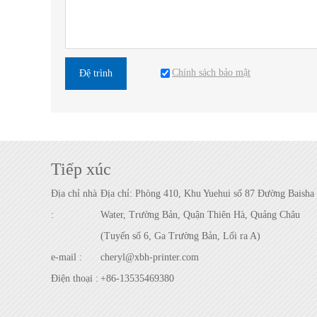
Chính sách bảo mật
Đệ trình
Tiếp xúc
Địa chỉ nhà
Địa chỉ: Phòng 410, Khu Yuehui số 87 Đường Baisha
:
Water, Trường Bản, Quận Thiên Hà, Quảng Châu
(Tuyến số 6, Ga Trường Bản, Lối ra A)
e-mail :
cheryl@xbh-printer.com
Điện thoại :
+86-13535469380