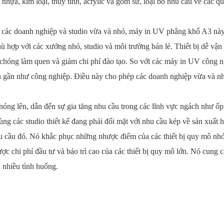
m nhựa, kim loại, thủy tinh, acrylic và gốm sứ, loại bỏ nhu cầu về các qu
h nghiệp và studio vừa và nhỏ, máy in UV phẳng khổ A3 này được t
ù hợp với các xưởng nhỏ, studio và môi trường bán lẻ. Thiết bị dễ vậ
 chóng làm quen và giảm chi phí đào tạo. So với các máy in UV công 
 in gần như công nghiệp. Điều này cho phép các doanh nghiệp vừa và n
dẫn đến sự gia tăng nhu cầu trong các lĩnh vực ngách như ốp điện 
g các studio thiết kế đang phải đối mặt với nhu cầu kép về sản xuất h
cầu đó. Nó khắc phục những nhược điểm của các thiết bị quy mô nhỏ 
ược chi phí đầu tư và bảo trì cao của các thiết bị quy mô lớn. Nó cung 
i nhiều tình huống.