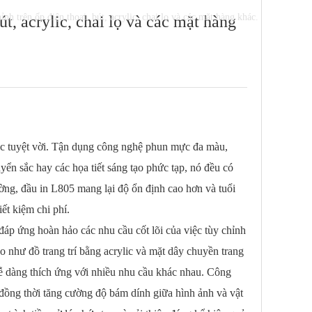
h trên ốp điện thoại, bút, acrylic, chai lọ và các mặt hàng khác.
t, acrylic, chai lọ và các mặt hàng
 tuyệt vời. Tận dụng công nghệ phun mực đa màu,
uyển sắc hay các họa tiết sáng tạo phức tạp, nó đều có
ường, đầu in L805 mang lại độ ổn định cao hơn và tuổi
ết kiệm chi phí.
áp ứng hoàn hảo các nhu cầu cốt lõi của việc tùy chỉnh
o như đồ trang trí bằng acrylic và mặt dây chuyền trang
ể dễ dàng thích ứng với nhiều nhu cầu khác nhau. Công
ồng thời tăng cường độ bám dính giữa hình ảnh và vật