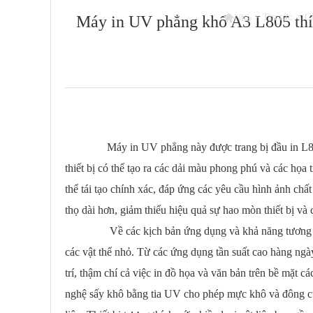

>
Tin tức
>
C
Máy in UV phẳng khổ A3 L805 thích 
Nhà
Máy in UV phẳng này được trang bị đầu in L805 cổ đ
thiết bị có thể tạo ra các dải màu phong phú và các họa 
thể tái tạo chính xác, đáp ứng các yêu cầu hình ảnh chấ
thọ dài hơn, giảm thiểu hiệu quả sự hao mòn thiết bị và 
Về các kịch bản ứng dụng và khả năng tương thích vật 
các vật thể nhỏ. Từ các ứng dụng tần suất cao hàng ngày
trí, thậm chí cả việc in đồ họa và văn bản trên bề mặt 
nghệ sấy khô bằng tia UV cho phép mực khô và đông cứ