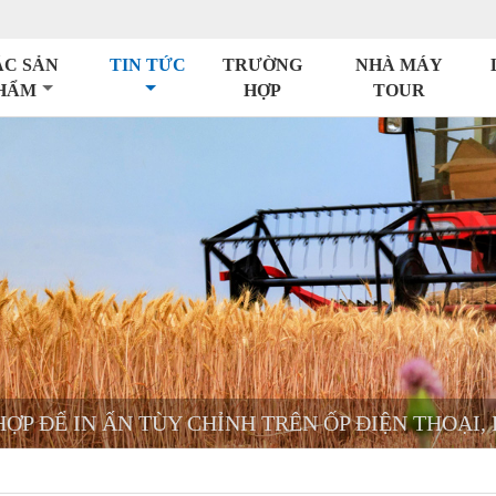
ÁC SẢN
TIN TỨC
TRƯỜNG
NHÀ MÁY
HẨM
HỢP
TOUR
ỢP ĐỂ IN ẤN TÙY CHỈNH TRÊN ỐP ĐIỆN THOẠI,