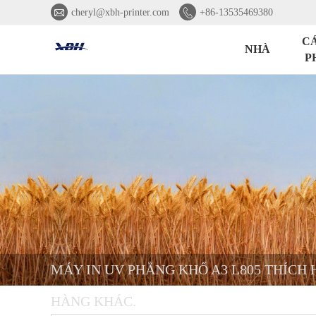


cheryl@xbh-printer.com
+86-13535469380
C
NHÀ
P
MÁY IN UV PHẲNG KHỔ A3 L805 THÍCH H
HÀNG KHÁC.