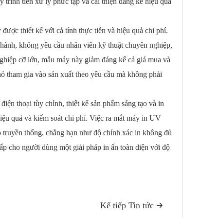
y trình tiền xử lý phức tạp và cải thiện đáng kể hiệu quả
hiết kế với cả tính thực tiễn và hiệu quả chi phí.
n hành, không yêu cầu nhân viên kỹ thuật chuyên nghiệp,
nghiệp cỡ lớn, mẫu máy này giảm đáng kể cả giá mua và
hỏ tham gia vào sản xuất theo yêu cầu mà không phải
thoại tùy chỉnh, thiết kế sản phẩm sáng tạo và in
iệu quả và kiểm soát chi phí. Việc ra mắt máy in UV
truyền thống, chẳng hạn như độ chính xác in không đủ
cấp cho người dùng một giải pháp in ấn toàn diện với độ
Kế tiếp Tin tức
