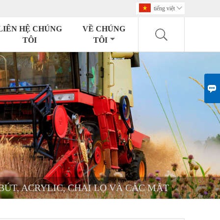
tiếng việt

LIÊN HỆ CHÚNG
VỀ CHÚNG
TÔI
TÔI

 BÚT, ACRYLIC, CHAI LỌ VÀ CÁC MẶT