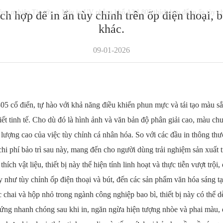
ông nghiệp Tin tức
>
Máy in UV phẳng khổ A3 L805 thích hợp để in ấn tùy chỉn
hợp để in ấn tùy chỉnh trên ốp điện thoại, bú
khác.
09-01-2026
iển, tự hào với khả năng điều khiển phun mực và tái tạo màu sắc
tiết tinh tế. Cho dù đó là hình ảnh và văn bản độ phân giải cao, màu ch
t lượng cao của việc tùy chỉnh cá nhân hóa. So với các đầu in thông th
chi phí bảo trì sau này, mang đến cho người dùng trải nghiệm sản xuất ti
liệu, thiết bị này thể hiện tính linh hoạt và thực tiễn vượt trội, đ
 như tùy chỉnh ốp điện thoại và bút, đến các sản phẩm văn hóa sáng tạ
các chai và hộp nhỏ trong ngành công nghiệp bao bì, thiết bị này có th
ng nhanh chóng sau khi in, ngăn ngừa hiện tượng nhòe và phai màu, đ