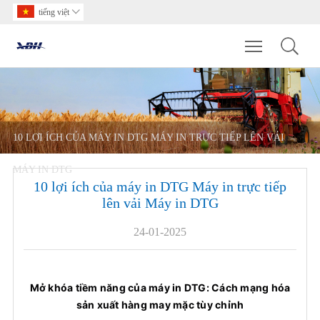
tiếng việt

Toggle main m
10 LỢI ÍCH CỦA MÁY IN DTG MÁY IN TRỰC TIẾP LÊN VẢI
MÁY IN DTG
10 lợi ích của máy in DTG Máy in trực tiếp
lên vải Máy in DTG
24-01-2025
Mở khóa tiềm năng của máy in DTG: Cách mạng hóa
sản xuất hàng may mặc tùy chỉnh