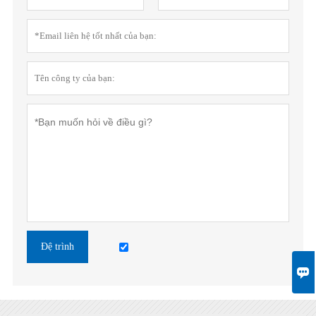
Đệ trình
