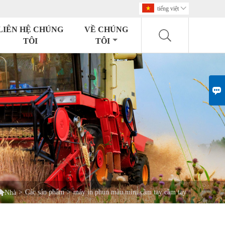
tiếng việt

LIÊN HỆ CHÚNG
VỀ CHÚNG
TÔI
TÔI


>
Các sản phẩm
>
máy in phun màu mini cầm tay cầm tay
Nhà