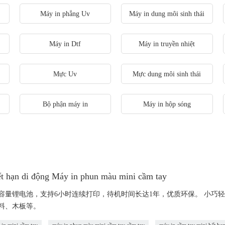
Máy in phẳng Uv
Máy in dung môi sinh thái
Máy in Dtf
Máy in truyền nhiệt
Mực Uv
Mực dung môi sinh thái
Bộ phận máy in
Máy in hộp sóng
ết hạn di động Máy in phun màu mini cầm tay
容量锂电池，支持6小时连续打印，待机时间长达1年，优质环保。 小巧
料、木板等。