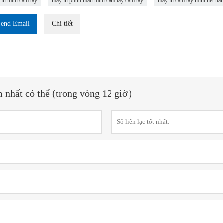
 in mini cầm tay
máy in phun màu mini cầm tay cầm tay
máy in cầm tay mini hết hạ
Send Email
Chi tiết
m nhất có thể (trong vòng 12 giờ）