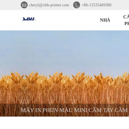


cheryl@xbh-printer.com
+86-13535469380
C
NHÀ
P
MÁY IN PHUN MÀU MINI CẦM TAY CẦM