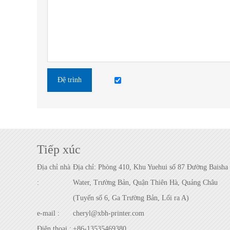
Đệ trình
Tiếp xúc
Địa chỉ nhà
Địa chỉ: Phòng 410, Khu Yuehui số 87 Đường Baisha
:
Water, Trường Bản, Quận Thiên Hà, Quảng Châu
(Tuyến số 6, Ga Trường Bản, Lối ra A)
e-mail :
cheryl@xbh-printer.com
Điện thoại :
+86-13535469380