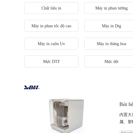
Chất liệu in
Máy in phun tường
Máy in phun tốc độ cao
Máy in Dtg
Máy in cuộn Uv
Máy in thăng hoa
Mực DTF
Mực dệt
Bút h
内置大
属、塑